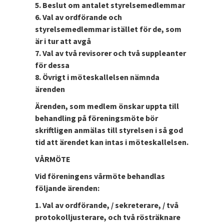
5. Beslut om antalet styrelsemedlemmar
6. Val av ordförande och
styrelsemedlemmar istället för de, som
är i tur att avgå
7. Val av två revisorer och två suppleanter
för dessa
8. Övrigt i möteskallelsen nämnda
ärenden
Ärenden, som medlem önskar uppta till
behandling på föreningsmöte bör
skriftligen anmälas till styrelsen i så god
tid att ärendet kan intas i möteskallelsen.
VÅRMÖTE
Vid föreningens vårmöte behandlas
följande ärenden:
1. Val av ordförande, / sekreterare, / två
protokolljusterare, och två rösträknare