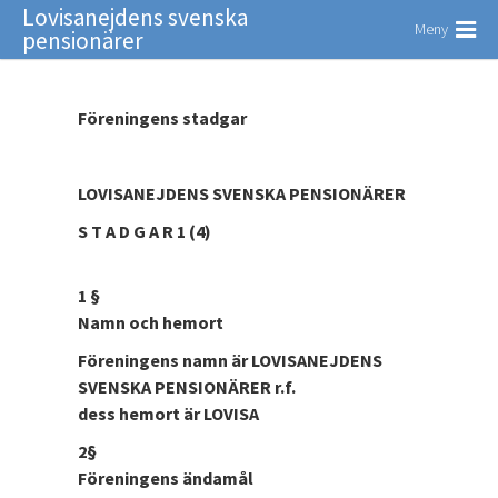
Lovisanejdens svenska
Meny
pensionärer
Föreningens stadgar
LOVISANEJDENS SVENSKA PENSIONÄRER
S T A D G A R 1 (4)
1 §
Namn och hemort
Föreningens namn är LOVISANEJDENS
SVENSKA PENSIONÄRER r.f.
dess hemort är LOVISA
2§
Föreningens ändamål