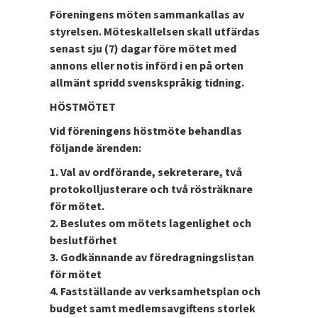
Föreningens möten sammankallas av
styrelsen. Möteskallelsen skall utfärdas
senast sju (7) dagar före mötet med
annons eller notis införd i en på orten
allmänt spridd svenskspråkig tidning.
HÖSTMÖTET
Vid föreningens höstmöte behandlas
följande ärenden:
1. Val av ordförande, sekreterare, två
protokolljusterare och två rösträknare
för mötet.
2. Beslutes om mötets lagenlighet och
beslutförhet
3. Godkännande av föredragningslistan
för mötet
4. Fastställande av verksamhetsplan och
budget samt medlemsavgiftens storlek