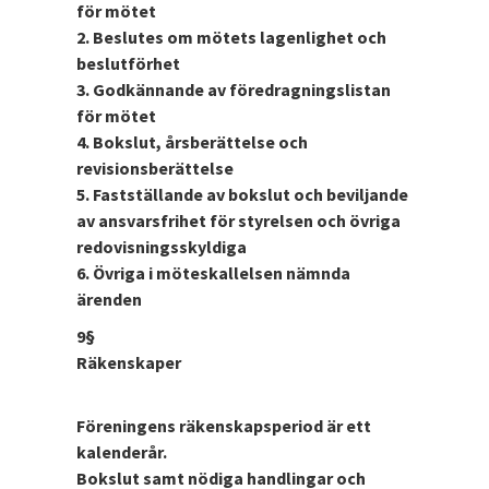
för mötet
2. Beslutes om mötets lagenlighet och
beslutförhet
3. Godkännande av föredragningslistan
för mötet
4. Bokslut, årsberättelse och
revisionsberättelse
5. Fastställande av bokslut och beviljande
av ansvarsfrihet för styrelsen och övriga
redovisningsskyldiga
6. Övriga i möteskallelsen nämnda
ärenden
9§
Räkenskaper
Föreningens räkenskapsperiod är ett
kalenderår.
Bokslut samt nödiga handlingar och