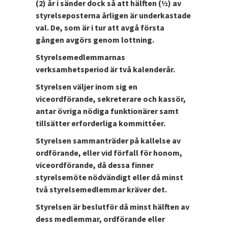
(2) år i sänder dock så att hälften (½) av
styrelseposterna årligen är underkastade
val. De, som är i tur att avgå första
gången avgörs genom lottning.
Styrelsemedlemmarnas
verksamhetsperiod är två kalenderår.
Styrelsen väljer inom sig en
viceordförande, sekreterare och kassör,
antar övriga nödiga funktionärer samt
tillsätter erforderliga kommittéer.
Styrelsen sammanträder på kallelse av
ordförande, eller vid förfall för honom,
viceordförande, då dessa finner
styrelsemöte nödvändigt eller då minst
två styrelsemedlemmar kräver det.
Styrelsen är beslutför då minst hälften av
dess medlemmar, ordförande eller