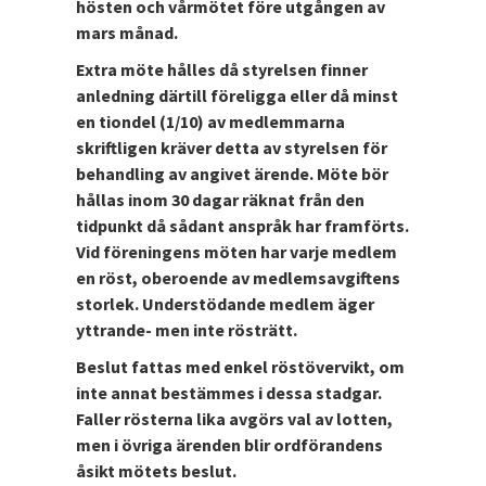
hösten och vårmötet före utgången av
mars månad.
Extra möte hålles då styrelsen finner
anledning därtill föreligga eller då minst
en tiondel (1/10) av medlemmarna
skriftligen kräver detta av styrelsen för
behandling av angivet ärende. Möte bör
hållas inom 30 dagar räknat från den
tidpunkt då sådant anspråk har framförts.
Vid föreningens möten har varje medlem
en röst, oberoende av medlemsavgiftens
storlek. Understödande medlem äger
yttrande- men inte rösträtt.
Beslut fattas med enkel röstövervikt, om
inte annat bestämmes i dessa stadgar.
Faller rösterna lika avgörs val av lotten,
men i övriga ärenden blir ordförandens
åsikt mötets beslut.