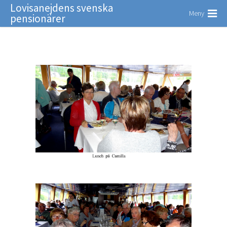
Lovisanejdens svenska
Meny
pensionärer