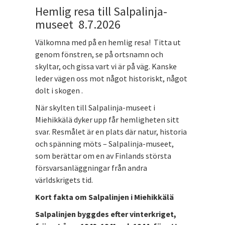
Hemlig resa till Salpalinja-
museet 8.7.2026
Välkomna med på en hemlig resa! Titta ut
genom fönstren, se på ortsnamn och
skyltar, och gissa vart vi är på väg. Kanske
leder vägen oss mot något historiskt, något
dolt i skogen .
När skylten till Salpalinja-museet i
Miehikkälä dyker upp får hemligheten sitt
svar. Resmålet är en plats där natur, historia
och spänning möts – Salpalinja-museet,
som berättar om en av Finlands största
försvarsanläggningar från andra
världskrigets tid.
Kort fakta om Salpalinjen i Miehikkälä
Salpalinjen byggdes efter vinterkriget,