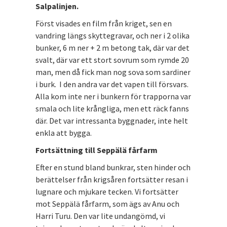
Salpalinjen.
Först visades en film från kriget, sen en
vandring längs skyttegravar, och ner i 2 olika
bunker, 6 m ner + 2 m betong tak, där var det
svalt, där var ett stort sovrum som rymde 20
man, men då fick man nog sova som sardiner
i burk. I den andra var det vapen till försvars.
Alla kom inte ner i bunkern för trapporna var
smala och lite krångliga, men ett räck fanns
där. Det var intressanta byggnader, inte helt
enkla att bygga.
Fortsättning till Seppälä fårfarm
Efter en stund bland bunkrar, sten hinder och
berättelser från krigsåren fortsätter resan i
lugnare och mjukare tecken. Vi fortsätter
mot Seppälä fårfarm, som ägs av Anu och
Harri Turu. Den var lite undangömd, vi