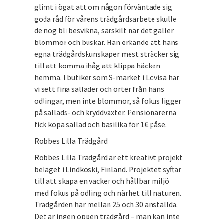
glimt i ögat att om någon förväntade sig
goda råd för vårens trädgårdsarbete skulle
de nog bli besvikna, särskilt när det gäller
blommor och buskar. Han erkände att hans
egna trädgårdskunskaper mest sträcker sig
till att komma ihåg att klippa häcken
hemma. I butiker som S-market i Lovisa har
vi sett fina sallader och örter från hans
odlingar, men inte blommor, så fokus ligger
på sallads- och kryddväxter. Pensionärerna
fick köpa sallad och basilika för 1€ påse.
Robbes Lilla Trädgård
Robbes Lilla Trädgård är ett kreativt projekt
beläget i Lindkoski, Finland. Projektet syftar
till att skapa en vacker och hållbar miljö
med fokus på odling och närhet till naturen.
Trädgården har mellan 25 och 30 anställda.
Det är ingen öppen trädgård – man kan inte