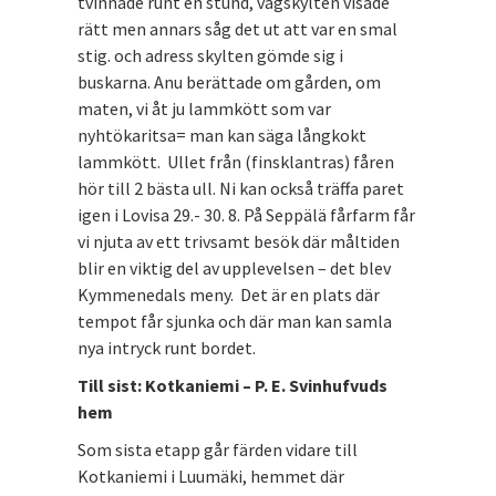
tvinnade runt en stund, vägskylten visade
rätt men annars såg det ut att var en smal
stig. och adress skylten gömde sig i
buskarna. Anu berättade om gården, om
maten, vi åt ju lammkött som var
nyhtökaritsa= man kan säga långkokt
lammkött. Ullet från (finsklantras) fåren
hör till 2 bästa ull. Ni kan också träffa paret
igen i Lovisa 29.- 30. 8. På Seppälä fårfarm får
vi njuta av ett trivsamt besök där måltiden
blir en viktig del av upplevelsen – det blev
Kymmenedals meny. Det är en plats där
tempot får sjunka och där man kan samla
nya intryck runt bordet.
Till sist: Kotkaniemi – P. E. Svinhufvuds
hem
Som sista etapp går färden vidare till
Kotkaniemi i Luumäki, hemmet där