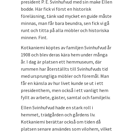
president P. E. Svinhufvud med sin make Ellen
bodde. Här fick vi först en historisk
föreläsning, tänk vad mycket en guide måste
minnas, man får bara beundra, sen fick vi gå
runt och titta på alla möbler och historiska
minnen. Fint.
Kotkaniemi köptes av familjen Svinhufvud år
1908 och blev deras kära hem under många
år. I dag är platsen ett hemmuseum, där
rummen har återställts till Svinhufvuds tid
med ursprungliga möbler och föremål. Man
får en känsla av hur livet kunde se ut i ett
presidenthem, men också i ett vanligt hem
fyllt av arbete, gäster, samtal och familjeliv.
Ellen Svinhufvud hade en stark roll i
hemmet, trädgården och gårdens liv.
Kotkaniemi berättar också om tiden då
platsen senare användes som vilohem, vilket