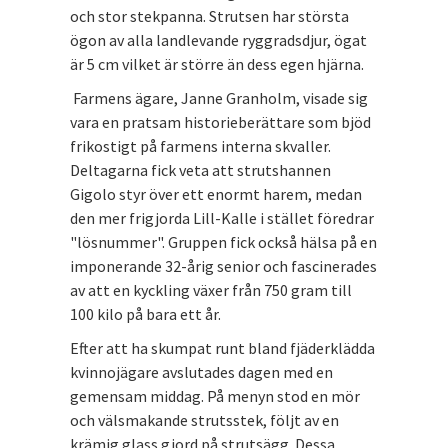
och stor stekpanna. Strutsen har största
ögon av alla landlevande ryggradsdjur, ögat
är 5 cm vilket är större än dess egen hjärna.
Farmens ägare, Janne Granholm, visade sig
vara en pratsam historieberättare som bjöd
frikostigt på farmens interna skvaller.
Deltagarna fick veta att strutshannen
Gigolo styr över ett enormt harem, medan
den mer frigjorda Lill-Kalle i stället föredrar
"lösnummer". Gruppen fick också hälsa på en
imponerande 32-årig senior och fascinerades
av att en kyckling växer från 750 gram till
100 kilo på bara ett år.
Efter att ha skumpat runt bland fjäderklädda
kvinnojägare avslutades dagen med en
gemensam middag. På menyn stod en mör
och välsmakande strutsstek, följt av en
krämig glass gjord på strutsägg. Dessa