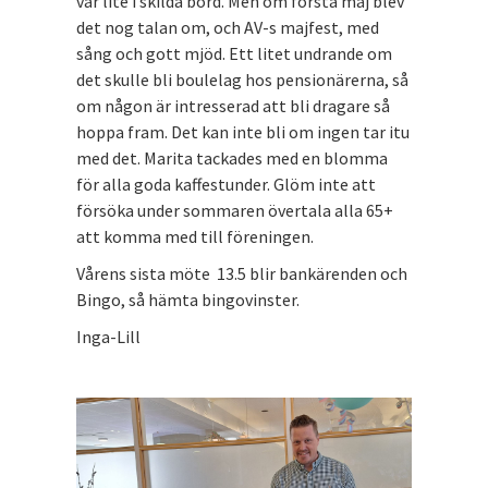
var lite i skilda bord. Men om första maj blev
det nog talan om, och AV-s majfest, med
sång och gott mjöd. Ett litet undrande om
det skulle bli boulelag hos pensionärerna, så
om någon är intresserad att bli dragare så
hoppa fram. Det kan inte bli om ingen tar itu
med det. Marita tackades med en blomma
för alla goda kaffestunder. Glöm inte att
försöka under sommaren övertala alla 65+
att komma med till föreningen.
Vårens sista möte 13.5 blir bankärenden och
Bingo, så hämta bingovinster.
Inga-Lill