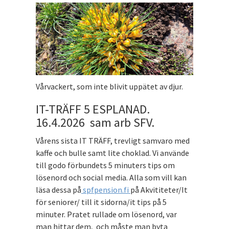
Vårvackert, som inte blivit uppätet av djur.
IT-TRÄFF 5 ESPLANAD.
16.4.2026 sam arb SFV.
Vårens sista IT TRÄFF, trevligt samvaro med
kaffe och bulle samt lite choklad. Vi använde
till godo förbundets 5 minuters tips om
lösenord och social media. Alla som vill kan
läsa dessa på
spfpension.fi
på Akvititeter/It
för seniorer/ till it sidorna/it tips på 5
minuter. Pratet rullade om lösenord, var
man hittar dem, och måste man byta