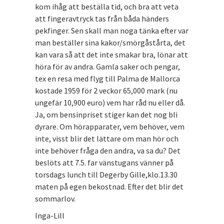
kom ihåg att beställa tid, och bra att veta
att fingeravtryck tas från båda händers
pekfinger. Sen skall man noga tänka efter var
man beställer sina kakor/smörgåstårta, det
kan vara så att det inte smakar bra, lönar att
höra för av andra. Gamla saker och pengar,
tex en resa med flyg till Palma de Mallorca
kostade 1959 för 2 veckor 65,000 mark (nu
ungefär 10,900 euro) vem har råd nu eller då.
Ja, om bensinpriset stiger kan det nog bli
dyrare. Om hörapparater, vem behöver, vem
inte, visst blir det lättare om man hör och
inte behöver fråga den andra, va sa du? Det
beslöts att 7.5. far vänstugans vänner på
torsdags lunch till Degerby Gille,klo.13.30
maten på egen bekostnad. Efter det blir det
sommarlov.
Inga-Lill