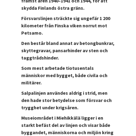
främst åren 1940–1941 och 1944, för att
skydda Finlands östra gräns.
Försvarslinjen sträckte sig ungefär 1 200
kilometer från Finska viken norrut mot
Petsamo.
Den består bland annat av betongbunkrar,
skyttegravar, pansarhinder av sten och
taggtrådshinder.
Som mest arbetade tiotusentals
människor med bygget, både civila och
militärer.
Salpalinjen användes aldrig i strid, men
den hade stor betydelse som försvar och
trygghet under krigsåren.
Museiområdet i Miehikkälä ligger i en
starkt befäst del av linjen och visar både
byggandet, människorna och miljön kring