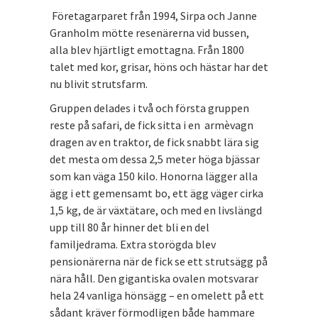
Företagarparet från 1994, Sirpa och Janne
Granholm mötte resenärerna vid bussen,
alla blev hjärtligt emottagna. Från 1800
talet med kor, grisar, höns och hästar har det
nu blivit strutsfarm.
Gruppen delades i två och första gruppen
reste på safari, de fick sitta i en armèvagn
dragen av en traktor, de fick snabbt lära sig
det mesta om dessa 2,5 meter höga bjässar
som kan väga 150 kilo. Honorna lägger alla
ägg i ett gemensamt bo, ett ägg väger cirka
1,5 kg, de är växtätare, och med en livslängd
upp till 80 år hinner det bli en del
familjedrama. Extra storögda blev
pensionärerna när de fick se ett strutsägg på
nära håll. Den gigantiska ovalen motsvarar
hela 24 vanliga hönsägg – en omelett på ett
sådant kräver förmodligen både hammare