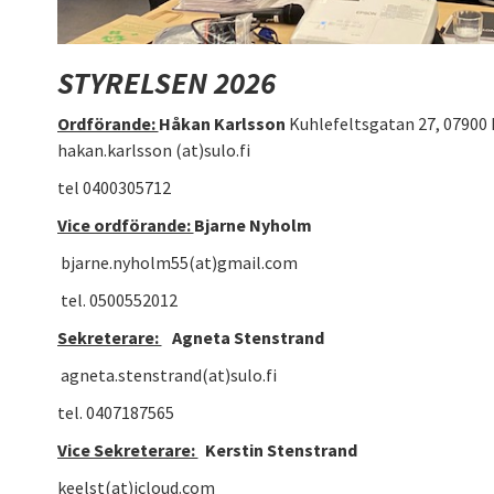
STYRELSEN 2026
Ordförande:
Håkan Karlsson
Kuhlefeltsgatan 27, 07900 
hakan.karlsson (at)sulo.fi
tel 0400305712
Vice ordförande:
Bjarne Nyholm
bjarne.nyholm55(at)gmail.com
tel. 0500552012
Sekreterare:
Agneta Stenstrand
agneta.stenstrand(at)sulo.fi
tel. 0407187565
Vice Sekreterare:
Kerstin Stenstrand
keelst(at)icloud.com