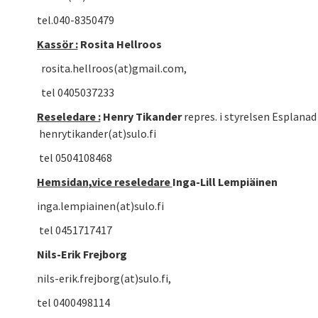
tel.040-8350479
Kassör :
Rosita Hellroos
rosita.hellroos(at)gmail.com,
tel 0405037233
Reseledare :
Henry Tikander
repres. i styrelsen Esplanad
henrytikander(at)sulo.fi
tel 0504108468
Hemsidan,
vice reseledare
Inga-Lill Lempiäinen
inga.lempiainen(at)sulo.fi
tel 0451717417
Nils-Erik Frejborg
nils-erik.frejborg(at)sulo.fi,
tel 0400498114