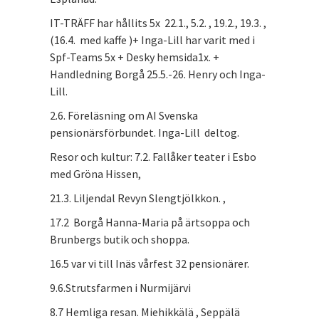
IT-TRÄFF har hållits 5x 22.1., 5.2. , 19.2., 19.3. ,
(16.4. med kaffe )+ Inga-Lill har varit med i
Spf-Teams 5x + Desky hemsida1x. +
Handledning Borgå 25.5.-26. Henry och Inga-
Lill.
2.6. Föreläsning om AI Svenska
pensionärsförbundet. Inga-Lill deltog.
Resor och kultur: 7.2. Fallåker teater i Esbo
med Gröna Hissen,
21.3. Liljendal Revyn Slengtjölkkon. ,
17.2 Borgå Hanna-Maria på ärtsoppa och
Brunbergs butik och shoppa.
16.5 var vi till Inäs vårfest 32 pensionärer.
9.6.Strutsfarmen i Nurmijärvi
8.7 Hemliga resan. Miehikkälä , Seppälä