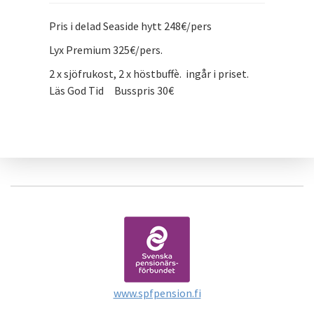
Pris i delad Seaside hytt 248€/pers
Lyx Premium 325€/pers.
2 x sjöfrukost, 2 x höstbuffè. ingår i priset.
Läs God Tid Busspris 30€
www.spfpension.fi